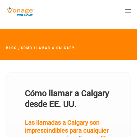
Skip to Main Content
BLOG
CÓMO LLAMAR A CALGARY
Cómo llamar a Calgary
desde EE. UU.
Las llamadas a Calgary son
imprescindibles para cualquier