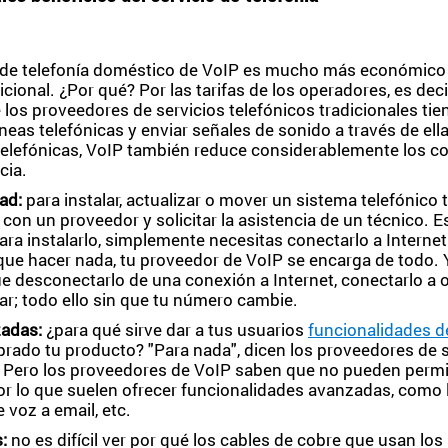
o de telefonía doméstico de VoIP es mucho más económico 
icional. ¿Por qué? Por las tarifas de los operadores, es deci
 los proveedores de servicios telefónicos tradicionales ti
íneas telefónicas y enviar señales de sonido a través de el
s telefónicas, VoIP también reduce considerablemente los co
cia.
dad:
para instalar, actualizar o mover un sistema telefónico t
con un proveedor y solicitar la asistencia de un técnico. 
ara instalarlo, simplemente necesitas conectarlo a Internet
s que hacer nada, tu proveedor de VoIP se encarga de todo. 
e desconectarlo de una conexión a Internet, conectarlo a o
ar; todo ello sin que tu número cambie.
zadas:
¿para qué sirve dar a tus usuarios
funcionalidades d
rado tu producto? "Para nada", dicen los proveedores de s
s. Pero los proveedores de VoIP saben que no pueden permi
or lo que suelen ofrecer funcionalidades avanzadas, como 
 voz a email, etc.
:
no es difícil ver por qué los cables de cobre que usan los