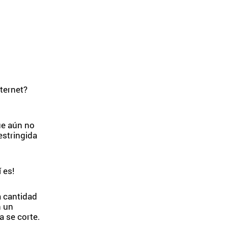
nternet?
ue aún no
estringida
 es!
a cantidad
n un
a se corte.