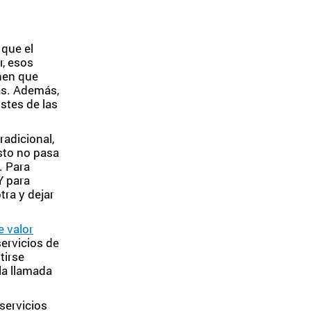
que el
r, esos
enen que
las. Además,
stes de las
radicional,
Esto no pasa
. Para
Y para
tra y dejar
e valor
ervicios de
tirse
la llamada
 servicios