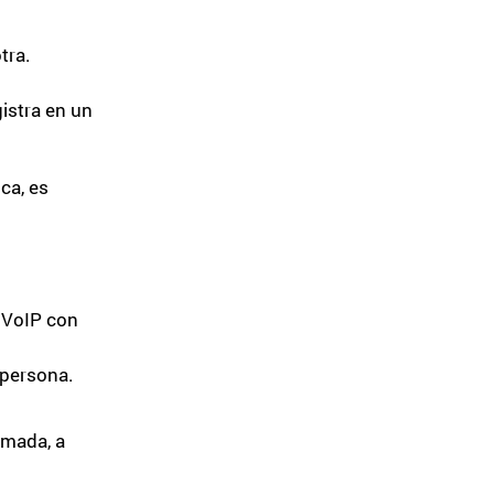
tra.
istra en un
ca, es
 VoIP con
 persona.
lamada, a