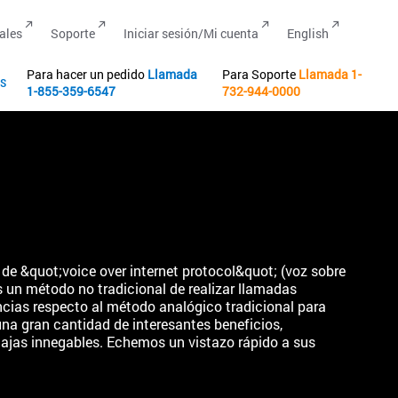
ales
Soporte
Iniciar sesión/Mi cuenta
English
Para hacer un pedido
Llamada
Para Soporte
Llamada
1-
s
1-855-359-6547
732-944-0000
s de &quot;voice over internet protocol&quot; (voz sobre
es un método no tradicional de realizar llamadas
encias respecto al método analógico tradicional para
na gran cantidad de interesantes beneficios,
tajas innegables. Echemos un vistazo rápido a sus