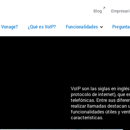
Blog
Empresari
é Vonage?
¿Qué es VoIP?
Funcionalidades
Pregunta
VoIP son las siglas en inglé
protocolo de internet), que 
telefónicas. Entre sus difer
realizar llamadas destacan u
funcionalidades útiles y ven
características.