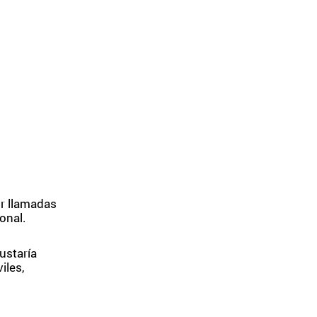
ir llamadas
onal.
ustaría
iles,