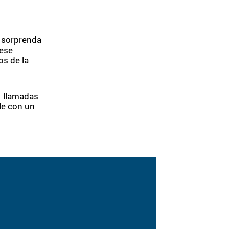
e sorprenda
 ese
os de la
r llamadas
le con un