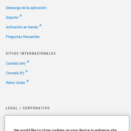
Descarga de la aplicación
Soporte
Activación en tienda
Preguntas frecuentes
SITIOS INTERNACIONALES
Canadá (en)
Canadá (fr)
Reino Unido
LEGAL / CORPORATIVO
Legal.
Política de privacidad
We would like to store cookies on your device to enhance site