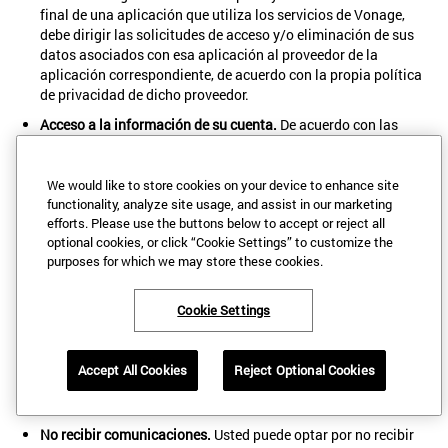
final de una aplicación que utiliza los servicios de Vonage,
debe dirigir las solicitudes de acceso y/o eliminación de sus
datos asociados con esa aplicación al proveedor de la
aplicación correspondiente, de acuerdo con la propia política
de privacidad de dicho proveedor.
Acceso a la información de su cuenta.
De acuerdo con las
leyes aplicables y los requisitos de seguridad de los datos,
atenderemos razonablemente sus solicitudes por escrito para
acceder o modificar la información de su cuenta, como el
We would like to store cookies on your device to enhance site
nombre, la dirección y la información de facturación. Usted es
functionality, analyze site usage, and assist in our marketing
efforts. Please use the buttons below to accept or reject all
responsable de garantizar que la información registrada en
optional cookies, or click “Cookie Settings” to customize the
Vonage esté actualizada y sea precisa. Puede acceder a su
purposes for which we may store these cookies.
información y actualizarla entrando en su cuenta o
poniéndose en contacto con nosotros tal y como se describe
en esta Política de privacidad. Cuando la ley lo permita,
Cookie Settings
podremos cobrar una tarifa razonable para tramitar las
solicitudes de acceso a los datos y podremos limitar el
número de solicitudes al año. Su derecho a modificar su
Accept All Cookies
Reject Optional Cookies
información está sujeto a nuestras políticas de conservación
de registros.
No recibir comunicaciones.
Usted puede optar por no recibir