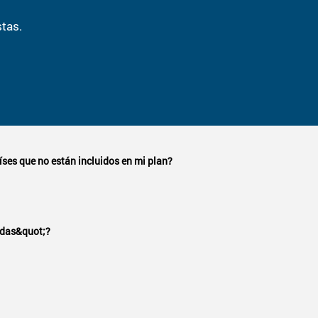
tas.
íses que no están incluidos en mi plan?
ue no está incluido en tu plan, puedes usar el
Buscador de t
adas&quot;?
residencial normal y no se puede utilizar para fines comerci
ros
Términos de servicio
para obtener más información.