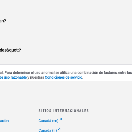
os de más de 60 países y a números móviles de más de 10 de
lan?
frece llamadas ilimitadas a teléfonos fijos y móviles de t
adas&quot;?
residencial normal y no se puede utilizar para fines comerci
ros
Términos de servicio
para obtener más información.
al. Para determinar el uso anormal se utiliza una combinación de factores, entre lo
 de uso razonable
y nuestras
Condiciones de servicio
.
SITIOS INTERNACIONALES
cación
Canadá (en)
Canadá (fr)