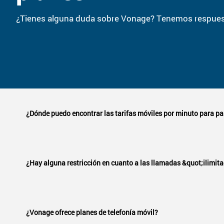
¿Tienes alguna duda sobre Vonage? Tenemos respues
¿Dónde puedo encontrar las tarifas móviles por minuto para pa
Si necesitas llamar a un teléfono móvil de un país q
Select to expand or collapse this FAQ answer.
¿Hay alguna restricción en cuanto a las llamadas &quot;ilimit
Nuestro servicio telefónico global es solo para uso 
Select to expand or collapse this FAQ answer.
Consulta nuestra
Política de uso razonable
y nuest
¿Vonage ofrece planes de telefonía móvil?