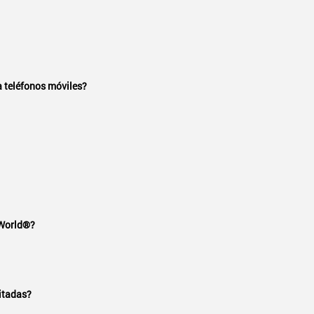
ensual con o sin contrato. La única diferencia es que, con u
especiales de lanzamiento.
a teléfonos móviles?
tadas¹ a números de teléfono móviles de Brunéi, Canadá, Ch
ailandia, Estados Unidos y las Islas Vírgenes de EE. UU.
que no está incluido en este plan, puedes usar el Buscador 
tarifas por minuto.
os fijos de más de 60 países y a números móviles de más d
 World®?
ensual con o sin contrato. La única diferencia es que, con u
especiales de lanzamiento.
itadas?