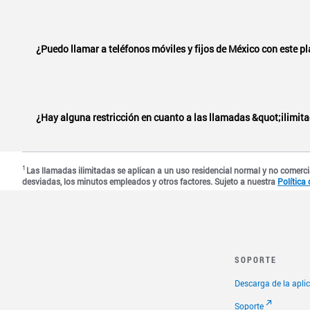
Este plan incluye llamadas ilimitadas a números fij
Select to expand or collapse this FAQ answer.
obtener más información.
¿Puedo llamar a teléfonos móviles y fijos de México con este p
Por supuesto. Vonage World® México Sin Límites te o
Select to expand or collapse this FAQ answer.
¿Hay alguna restricción en cuanto a las llamadas &quot;ilimit
Nuestro servicio telefónico global es solo para uso 
Select to expand or collapse this FAQ answer.
Consulta nuestra
1
Política de uso razonable
y nuest
Las llamadas ilimitadas se aplican a un uso residencial normal y no comerci
desviadas, los minutos empleados y otros factores. Sujeto a nuestra
Política
SOPORTE
Descarga de la apli
Soporte