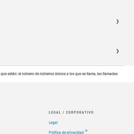
 estos. Consulta la lista de países incluidos para
odo el país.
ales ni para cualquier otro propósito especial.
s que están: el número de números únicos a los que se llama, las llamadas
LEGAL / CORPORATIVO
Legal.
Política de privacidad