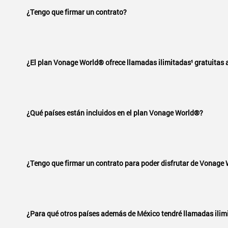
¿Tengo que firmar un contrato?
Solo si tú quieres. Se te facturará la misma tarifa m
Select to expand or collapse this FAQ answer.
activación gratis y puedes beneficiarte de precios 
¿El plan Vonage World® ofrece llamadas ilimitadas¹ gratuitas 
Sí, en más de 10 países. Disfruta de llamadas ilimi
Select to expand or collapse this FAQ answer.
Rico, Saipán, San Marino, Singapur, Corea del Sur, T
¿Qué países están incluidos en el plan Vonage World®?
Si necesitas llamar a un teléfono móvil de un país 
herramientas de la página de este plan para ver las 
Vonage World® incluye llamadas ilimitadas¹ a númer
Select to expand or collapse this FAQ answer.
incluidos
para obtener más información.
¿Tengo que firmar un contrato para poder disfrutar de Vonage
Solo si tú quieres. Se te facturará la misma tarifa m
Select to expand or collapse this FAQ answer.
activación gratis y puedes beneficiarte de precios 
¿Para qué otros países además de México tendré llamadas ilim